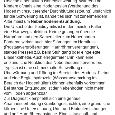
Ursache einer akuten Hodenschwellung. Während bei
Kindern oftmals eine Hodentorsion (Verdrehung des
Hoden mit resultierender Durchblutungsstörung) ursächlich
für die Schwellung ist, handelt es sich mit zunehmendem
Alter meist um
Nebenhodenentzündung
.
Die Ursache der Epididymitis ist in den meisten Fällen
eine Harnwegsinfektion. Keime gelangen über die
Harnröhre und den Samenleiter zum Nebenhoden.
Fördernd wirken auch hier Störungen im Harnfluss
(Prostatavergrößerungen, Harnröhrenverengungen),
starkes Pressen z.B. beim Stuhlgang oder eingelegte
Blasenkatheter. Auch erregerfreier Urin kann eine
entzündliche Reaktion des Nebenhodens hervorrufen.
Typisch ist eine schmerzhafte Schwellung mit
Überwärmung und Rötung im Bereich des Hodens. Fieber
und eine Begleithydrozele (Wasseransammlung im
Bereich der Hodenhüllen) können ebenfalls vorkommen.
Bei starker Entzündung ist der Nebenhoden nicht mehr
vom Hoden abgrenzbar.
Zur Diagnostik empfiehlt sich eine genaue
Anamneseerhebung (Krankengeschichte), eine gründliche
körperliche Untersuchung, Urin- und Blutuntersuchungen
und ggf. Harnröhrenabstriche. Eine Ultraschall- und