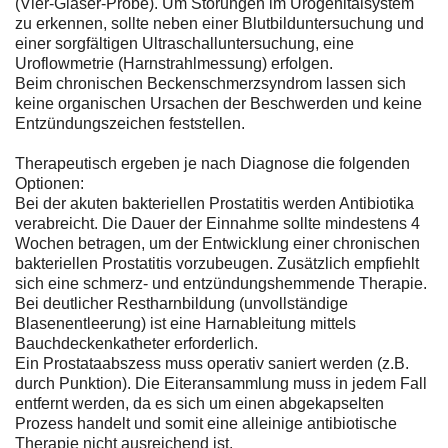
(Vier-Gläser-Probe). Um Störungen im Urogenitalsystem
zu erkennen, sollte neben einer Blutbilduntersuchung und
einer sorgfältigen Ultraschalluntersuchung, eine
Uroflowmetrie (Harnstrahlmessung) erfolgen.
Beim chronischen Beckenschmerzsyndrom lassen sich
keine organischen Ursachen der Beschwerden und keine
Entzündungszeichen feststellen.
Therapeutisch ergeben je nach Diagnose die folgenden
Optionen:
Bei der akuten bakteriellen Prostatitis werden Antibiotika
verabreicht. Die Dauer der Einnahme sollte mindestens 4
Wochen betragen, um der Entwicklung einer chronischen
bakteriellen Prostatitis vorzubeugen. Zusätzlich empfiehlt
sich eine schmerz- und entzündungshemmende Therapie.
Bei deutlicher Restharnbildung (unvollständige
Blasenentleerung) ist eine Harnableitung mittels
Bauchdeckenkatheter erforderlich.
Ein Prostataabszess muss operativ saniert werden (z.B.
durch Punktion). Die Eiteransammlung muss in jedem Fall
entfernt werden, da es sich um einen abgekapselten
Prozess handelt und somit eine alleinige antibiotische
Therapie nicht ausreichend ist.