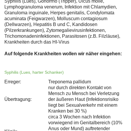
Syphilis (Lues), Gonorrhö (Tripper), Ulcus molle,
Lymphogranuloma venerum, Infektion mit Chlamydien,
Granuloma inguinale, Herpes genitalis, Condylomata
acuminata (Feigwarzen), Molluscum contagiosum
(Dellwarzen), Hepatitis B und C, Kandidosen
(Pilzerkrankungen), Zytomegalievirusinfektionen,
Trichomonadeninfektionen, Parasitosen (z.B. Filzläuse),
Krankheiten durch das HI-Virus
Auf folgende Krankheiten wollen wir näher eingehen:
Syphilis (Lues, harter Schanker)
Erreger:
Treponema pallidum
nur durch direkten Kontakt von
Mensch zu Mensch bei Verletzung
Übertragung:
der äußeren Haut (Infektionsrisiko
liegt bei Sexualverkehr mit einem
Kranken bei 30 %)
circa 3 Wochen nach Infektion
vorwiegend im Genitalbereich (10%
Anus oder Mund) auftretender