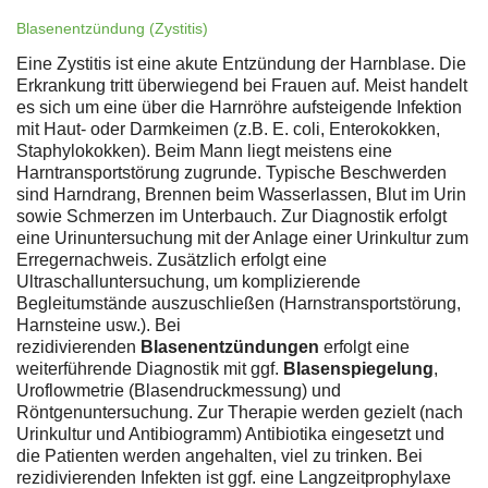
Blasenentzündung (Zystitis)
Eine Zystitis ist eine akute Entzündung der Harnblase. Die
Erkrankung tritt überwiegend bei Frauen auf. Meist handelt
es sich um eine über die Harnröhre aufsteigende Infektion
mit Haut- oder Darmkeimen (z.B. E. coli, Enterokokken,
Staphylokokken). Beim Mann liegt meistens eine
Harntransportstörung zugrunde. Typische Beschwerden
sind Harndrang, Brennen beim Wasserlassen, Blut im Urin
sowie Schmerzen im Unterbauch. Zur Diagnostik erfolgt
eine Urinuntersuchung mit der Anlage einer Urinkultur zum
Erregernachweis. Zusätzlich erfolgt eine
Ultraschalluntersuchung, um komplizierende
Begleitumstände auszuschließen (Harnstransportstörung,
Harnsteine usw.). Bei
rezidivierenden
Blasenentzündungen
erfolgt eine
weiterführende Diagnostik mit ggf.
Blasenspiegelung
,
Uroflowmetrie (Blasendruckmessung) und
Röntgenuntersuchung. Zur Therapie werden gezielt (nach
Urinkultur und Antibiogramm) Antibiotika eingesetzt und
die Patienten werden angehalten, viel zu trinken. Bei
rezidivierenden Infekten ist ggf. eine Langzeitprophylaxe