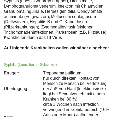
Syphilis (Lues), Gonorrhö (Tripper), Ulcus molle,
Lymphogranuloma venerum, Infektion mit Chlamydien,
Granuloma inguinale, Herpes genitalis, Condylomata
acuminata (Feigwarzen), Molluscum contagiosum
(Dellwarzen), Hepatitis B und C, Kandidosen
(Pilzerkrankungen), Zytomegalievirusinfektionen,
Trichomonadeninfektionen, Parasitosen (z.B. Filzläuse),
Krankheiten durch das HI-Virus
Auf folgende Krankheiten wollen wir näher eingehen:
Syphilis (Lues, harter Schanker)
Erreger:
Treponema pallidum
nur durch direkten Kontakt von
Mensch zu Mensch bei Verletzung
Übertragung:
der äußeren Haut (Infektionsrisiko
liegt bei Sexualverkehr mit einem
Kranken bei 30 %)
circa 3 Wochen nach Infektion
vorwiegend im Genitalbereich (10%
Anus oder Mund) auftretender