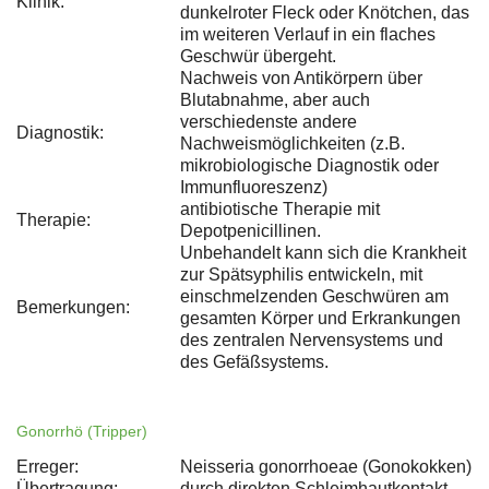
Klinik:
dunkelroter Fleck oder Knötchen, das
im weiteren Verlauf in ein flaches
Geschwür übergeht.
Nachweis von Antikörpern über
Blutabnahme, aber auch
verschiedenste andere
Diagnostik:
Nachweismöglichkeiten (z.B.
mikrobiologische Diagnostik oder
Immunfluoreszenz)
antibiotische Therapie mit
Therapie:
Depotpenicillinen.
Unbehandelt kann sich die Krankheit
zur Spätsyphilis entwickeln, mit
einschmelzenden Geschwüren am
Bemerkungen:
gesamten Körper und Erkrankungen
des zentralen Nervensystems und
des Gefäßsystems.
Gonorrhö (Tripper)
Erreger:
Neisseria gonorrhoeae (Gonokokken)
Übertragung:
durch direkten Schleimhautkontakt