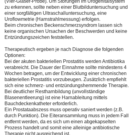
(Vier-Gläser-Probe). Um Störungen im Urogenitalsystem
zu erkennen, sollte neben einer Blutbilduntersuchung und
einer sorgfältigen Ultraschalluntersuchung, eine
Uroflowmetrie (Harnstrahlmessung) erfolgen.
Beim chronischen Beckenschmerzsyndrom lassen sich
keine organischen Ursachen der Beschwerden und keine
Entzündungszeichen feststellen.
Therapeutisch ergeben je nach Diagnose die folgenden
Optionen:
Bei der akuten bakteriellen Prostatitis werden Antibiotika
verabreicht. Die Dauer der Einnahme sollte mindestens 4
Wochen betragen, um der Entwicklung einer chronischen
bakteriellen Prostatitis vorzubeugen. Zusätzlich empfiehlt
sich eine schmerz- und entzündungshemmende Therapie.
Bei deutlicher Restharnbildung (unvollständige
Blasenentleerung) ist eine Harnableitung mittels
Bauchdeckenkatheter erforderlich.
Ein Prostataabszess muss operativ saniert werden (z.B.
durch Punktion). Die Eiteransammlung muss in jedem Fall
entfernt werden, da es sich um einen abgekapselten
Prozess handelt und somit eine alleinige antibiotische
Therapie nicht ausreichend ist.