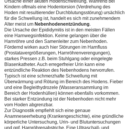
Ursache einer akuten Hodenschwellung. Während bei
Kindern oftmals eine Hodentorsion (Verdrehung des
Hoden mit resultierender Durchblutungsstörung) ursächlich
für die Schwellung ist, handelt es sich mit zunehmendem
Alter meist um
Nebenhodenentzündung
.
Die Ursache der Epididymitis ist in den meisten Fällen
eine Harnwegsinfektion. Keime gelangen über die
Harnröhre und den Samenleiter zum Nebenhoden.
Fördernd wirken auch hier Störungen im Harnfluss
(Prostatavergrößerungen, Harnröhrenverengungen),
starkes Pressen z.B. beim Stuhlgang oder eingelegte
Blasenkatheter. Auch erregerfreier Urin kann eine
entzündliche Reaktion des Nebenhodens hervorrufen.
Typisch ist eine schmerzhafte Schwellung mit
Überwärmung und Rötung im Bereich des Hodens. Fieber
und eine Begleithydrozele (Wasseransammlung im
Bereich der Hodenhüllen) können ebenfalls vorkommen.
Bei starker Entzündung ist der Nebenhoden nicht mehr
vom Hoden abgrenzbar.
Zur Diagnostik empfiehlt sich eine genaue
Anamneseerhebung (Krankengeschichte), eine gründliche
körperliche Untersuchung, Urin- und Blutuntersuchungen
und ggf. Harnröhrenabstriche. Eine Ultraschall- und