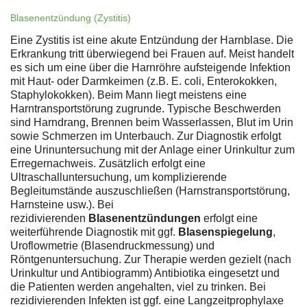
Blasenentzündung (Zystitis)
Eine Zystitis ist eine akute Entzündung der Harnblase. Die
Erkrankung tritt überwiegend bei Frauen auf. Meist handelt
es sich um eine über die Harnröhre aufsteigende Infektion
mit Haut- oder Darmkeimen (z.B. E. coli, Enterokokken,
Staphylokokken). Beim Mann liegt meistens eine
Harntransportstörung zugrunde. Typische Beschwerden
sind Harndrang, Brennen beim Wasserlassen, Blut im Urin
sowie Schmerzen im Unterbauch. Zur Diagnostik erfolgt
eine Urinuntersuchung mit der Anlage einer Urinkultur zum
Erregernachweis. Zusätzlich erfolgt eine
Ultraschalluntersuchung, um komplizierende
Begleitumstände auszuschließen (Harnstransportstörung,
Harnsteine usw.). Bei
rezidivierenden
Blasenentzündungen
erfolgt eine
weiterführende Diagnostik mit ggf.
Blasenspiegelung
,
Uroflowmetrie (Blasendruckmessung) und
Röntgenuntersuchung. Zur Therapie werden gezielt (nach
Urinkultur und Antibiogramm) Antibiotika eingesetzt und
die Patienten werden angehalten, viel zu trinken. Bei
rezidivierenden Infekten ist ggf. eine Langzeitprophylaxe