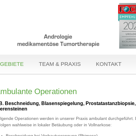
GEBIETE
TEAM & PRAXIS
KONTAKT
mbulante Operationen
B. Beschneidung, Blasenspiegelung, Prostatastanzbiopsie, S
ierensteinen
lgende Operationen werden in unserer Praxis ambulant durchgeführt. 
folgen wahlweise in lokaler Betäubung oder in Vollnarkose:
Beschneidung bei Vorhautverengung (Phimose)