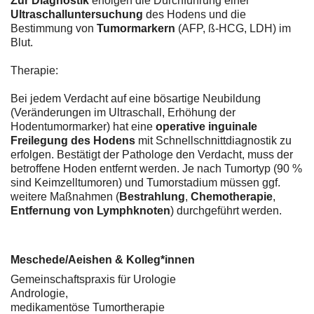
Zur Diagnostik
erfolgen die Durchführung einer
Ultraschalluntersuchung
des Hodens und die
Bestimmung von
Tumormarkern
(AFP, ß-HCG, LDH) im
Blut.
Therapie:
Bei jedem Verdacht auf eine bösartige Neubildung
(Veränderungen im Ultraschall, Erhöhung der
Hodentumormarker) hat eine
operative inguinale
Freilegung des Hodens
mit Schnellschnittdiagnostik zu
erfolgen. Bestätigt der Pathologe den Verdacht, muss der
betroffene Hoden entfernt werden. Je nach Tumortyp (90 %
sind Keimzelltumoren) und Tumorstadium müssen ggf.
weitere Maßnahmen (
Bestrahlung
,
Chemotherapie
,
Entfernung von Lymphknoten
) durchgeführt werden.
Meschede/Aeishen & Kolleg*innen
Gemeinschaftspraxis für Urologie
Andrologie,
medikamentöse Tumortherapie