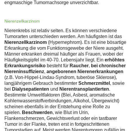
engmaschige Tumornachsorge unverzichtbar.
Nierenzellkarzinom
Nierenkrebs ist relativ selten. Es können verschiedene
Tumorarten unterschieden werden. Am häufigsten ist das
Nierenzellkarzinom
(Hypernephrom). Es ist eine bösartige
Erkrankung die vom Funktionsgewebe der Niere ausgeht.
Männer erkranken dreimal häufiger als Frauen, wobei der
Häufigkeitsgipfel im 40-70. Lebensjahr liegt. Ein
erhöhtes
Erkrankungsrisiko
besteht für
Raucher
,
bei chronischer
Niereninsuffizienz
,
angeborenen Nierenerkrankungen
(z.B. Von-Hippel-Lindau-Syndrom, tuberöse Sklerose),
langjährigem Gebrauch bestimmter
Schmerzmittel
, sowie
bei
Dialysepatienten
und
Nierentransplantierten
.
Bestimmte Umweltfaktoren (Blei, Asbest, aromatische
Kohlenwasserstoffverbindungen, Alkohol, Übergewicht)
scheinen ebenfalls in der Entstehung eine Rolle zu
spielen.
Beschwerden
, wie Blut im Urin,
Flankenschmerzen, Gewichtsverlust oder ein tastbarer
Tumor in der Flanke, treten erst in fortgeschrittenen
Tumorstadien auf. Meist werden Nierentumoren zufällig im