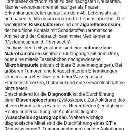
Harnblasenkarzinom zählt zu den häufigsten Krebsarten.
Männer erkranken dreimal häufiger als Frauen.
Erkrankungen treten gehäuft ab dem 40. Lebensjahr auf
und haben ihr Maximum im 6. und 7. Lebensjahrzehnt. Die
wichtigsten
Risikofaktoren
sind der
Zigarettenkonsum
,
der berufliche Kontakt mit Schadstoffen (aromatische
Amine) und der Gebrauch bestimmter Medikamente
(Cyclophosphamid, Phenacetin).
Die typischen Leitsymptome sind eine
schmerzlose
Makrohämaturie
(sichtbare Blutabgänge mit dem Urin),
oder eine mittels Teststäbchen nachgewiesene
Mikrohämaturie
(nicht sichtbare Blutbeimengungen). Bei
größeren Tumoren und fortgeschrittenen Erkrankungen
können auch Beschwerden beim Wasserlassen,
Flankenschmerzen, Blutarmut und eine Gewichtsabnahme
hinzutreten.
Entscheidend für die
Diagnostik
ist die Durchführung
einer
Blasenspiegelung
(Zystoskopie). Zur Abklärung des
oberen Harntraktes (Harnleiter, Nierenbecken) erfolgt eine
Röntgenuntersuchung mit Kontrastmittelgabe
(
Ausscheidungsurographie
). Weitere wichtige
diagnostische Mittel sind die Durchführung eines
CT`s
(Metastasierung?, Tumorausdehnung) und die Anfertigung