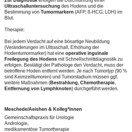
Zur Diagnostik
erfolgen die Durchführung einer
Ultraschalluntersuchung
des Hodens und die
Bestimmung von
Tumormarkern
(AFP, ß-HCG, LDH) im
Blut.
Therapie:
Bei jedem Verdacht auf eine bösartige Neubildung
(Veränderungen im Ultraschall, Erhöhung der
Hodentumormarker) hat eine
operative inguinale
Freilegung des Hodens
mit Schnellschnittdiagnostik zu
erfolgen. Bestätigt der Pathologe den Verdacht, muss der
betroffene Hoden entfernt werden. Je nach Tumortyp (90 %
sind Keimzelltumoren) und Tumorstadium müssen ggf.
weitere Maßnahmen (
Bestrahlung
,
Chemotherapie
,
Entfernung von Lymphknoten
) durchgeführt werden.
Meschede/Aeishen & Kolleg*innen
Gemeinschaftspraxis für Urologie
Andrologie,
medikamentöse Tumortherapie