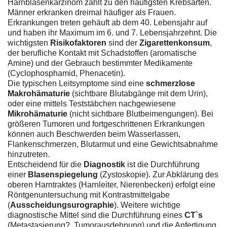
Harnblasenkarzinom zählt zu den häufigsten Krebsarten.
Männer erkranken dreimal häufiger als Frauen.
Erkrankungen treten gehäuft ab dem 40. Lebensjahr auf
und haben ihr Maximum im 6. und 7. Lebensjahrzehnt. Die
wichtigsten
Risikofaktoren
sind der
Zigarettenkonsum
,
der berufliche Kontakt mit Schadstoffen (aromatische
Amine) und der Gebrauch bestimmter Medikamente
(Cyclophosphamid, Phenacetin).
Die typischen Leitsymptome sind eine
schmerzlose
Makrohämaturie
(sichtbare Blutabgänge mit dem Urin),
oder eine mittels Teststäbchen nachgewiesene
Mikrohämaturie
(nicht sichtbare Blutbeimengungen). Bei
größeren Tumoren und fortgeschrittenen Erkrankungen
können auch Beschwerden beim Wasserlassen,
Flankenschmerzen, Blutarmut und eine Gewichtsabnahme
hinzutreten.
Entscheidend für die
Diagnostik
ist die Durchführung
einer
Blasenspiegelung
(Zystoskopie). Zur Abklärung des
oberen Harntraktes (Harnleiter, Nierenbecken) erfolgt eine
Röntgenuntersuchung mit Kontrastmittelgabe
(
Ausscheidungsurographie
). Weitere wichtige
diagnostische Mittel sind die Durchführung eines
CT`s
(Metastasierung?, Tumorausdehnung) und die Anfertigung