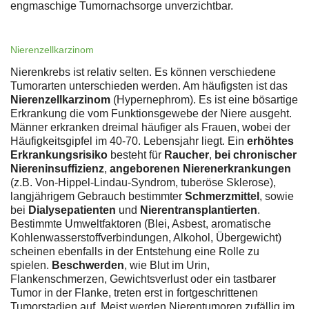
engmaschige Tumornachsorge unverzichtbar.
Nierenzellkarzinom
Nierenkrebs ist relativ selten. Es können verschiedene
Tumorarten unterschieden werden. Am häufigsten ist das
Nierenzellkarzinom
(Hypernephrom). Es ist eine bösartige
Erkrankung die vom Funktionsgewebe der Niere ausgeht.
Männer erkranken dreimal häufiger als Frauen, wobei der
Häufigkeitsgipfel im 40-70. Lebensjahr liegt. Ein
erhöhtes
Erkrankungsrisiko
besteht für
Raucher
,
bei chronischer
Niereninsuffizienz
,
angeborenen Nierenerkrankungen
(z.B. Von-Hippel-Lindau-Syndrom, tuberöse Sklerose),
langjährigem Gebrauch bestimmter
Schmerzmittel
, sowie
bei
Dialysepatienten
und
Nierentransplantierten
.
Bestimmte Umweltfaktoren (Blei, Asbest, aromatische
Kohlenwasserstoffverbindungen, Alkohol, Übergewicht)
scheinen ebenfalls in der Entstehung eine Rolle zu
spielen.
Beschwerden
, wie Blut im Urin,
Flankenschmerzen, Gewichtsverlust oder ein tastbarer
Tumor in der Flanke, treten erst in fortgeschrittenen
Tumorstadien auf. Meist werden Nierentumoren zufällig im