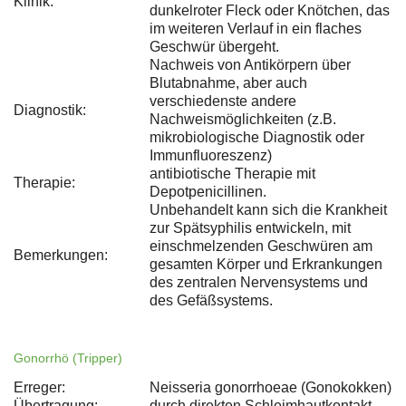
Klinik:
dunkelroter Fleck oder Knötchen, das
im weiteren Verlauf in ein flaches
Geschwür übergeht.
Nachweis von Antikörpern über
Blutabnahme, aber auch
verschiedenste andere
Diagnostik:
Nachweismöglichkeiten (z.B.
mikrobiologische Diagnostik oder
Immunfluoreszenz)
antibiotische Therapie mit
Therapie:
Depotpenicillinen.
Unbehandelt kann sich die Krankheit
zur Spätsyphilis entwickeln, mit
einschmelzenden Geschwüren am
Bemerkungen:
gesamten Körper und Erkrankungen
des zentralen Nervensystems und
des Gefäßsystems.
Gonorrhö (Tripper)
Erreger:
Neisseria gonorrhoeae (Gonokokken)
Übertragung:
durch direkten Schleimhautkontakt