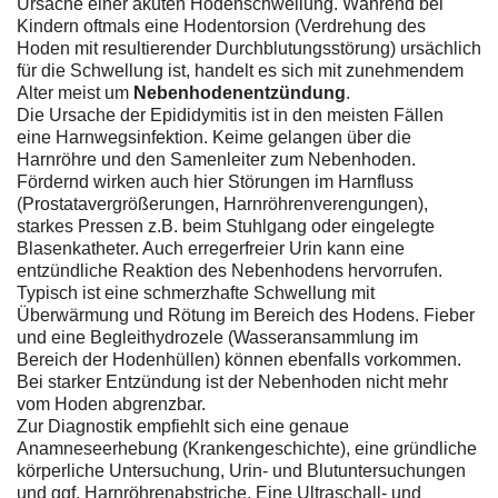
Ursache einer akuten Hodenschwellung. Während bei
Kindern oftmals eine Hodentorsion (Verdrehung des
Hoden mit resultierender Durchblutungsstörung) ursächlich
für die Schwellung ist, handelt es sich mit zunehmendem
Alter meist um
Nebenhodenentzündung
.
Die Ursache der Epididymitis ist in den meisten Fällen
eine Harnwegsinfektion. Keime gelangen über die
Harnröhre und den Samenleiter zum Nebenhoden.
Fördernd wirken auch hier Störungen im Harnfluss
(Prostatavergrößerungen, Harnröhrenverengungen),
starkes Pressen z.B. beim Stuhlgang oder eingelegte
Blasenkatheter. Auch erregerfreier Urin kann eine
entzündliche Reaktion des Nebenhodens hervorrufen.
Typisch ist eine schmerzhafte Schwellung mit
Überwärmung und Rötung im Bereich des Hodens. Fieber
und eine Begleithydrozele (Wasseransammlung im
Bereich der Hodenhüllen) können ebenfalls vorkommen.
Bei starker Entzündung ist der Nebenhoden nicht mehr
vom Hoden abgrenzbar.
Zur Diagnostik empfiehlt sich eine genaue
Anamneseerhebung (Krankengeschichte), eine gründliche
körperliche Untersuchung, Urin- und Blutuntersuchungen
und ggf. Harnröhrenabstriche. Eine Ultraschall- und