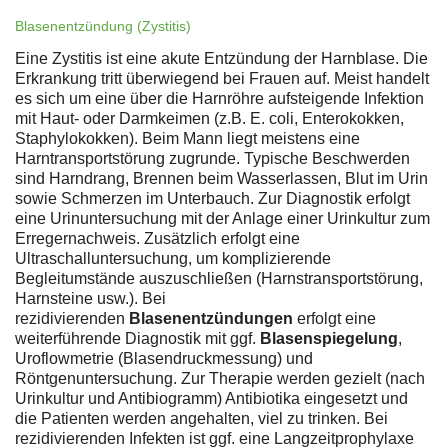
Blasenentzündung (Zystitis)
Eine Zystitis ist eine akute Entzündung der Harnblase. Die
Erkrankung tritt überwiegend bei Frauen auf. Meist handelt
es sich um eine über die Harnröhre aufsteigende Infektion
mit Haut- oder Darmkeimen (z.B. E. coli, Enterokokken,
Staphylokokken). Beim Mann liegt meistens eine
Harntransportstörung zugrunde. Typische Beschwerden
sind Harndrang, Brennen beim Wasserlassen, Blut im Urin
sowie Schmerzen im Unterbauch. Zur Diagnostik erfolgt
eine Urinuntersuchung mit der Anlage einer Urinkultur zum
Erregernachweis. Zusätzlich erfolgt eine
Ultraschalluntersuchung, um komplizierende
Begleitumstände auszuschließen (Harnstransportstörung,
Harnsteine usw.). Bei
rezidivierenden
Blasenentzündungen
erfolgt eine
weiterführende Diagnostik mit ggf.
Blasenspiegelung
,
Uroflowmetrie (Blasendruckmessung) und
Röntgenuntersuchung. Zur Therapie werden gezielt (nach
Urinkultur und Antibiogramm) Antibiotika eingesetzt und
die Patienten werden angehalten, viel zu trinken. Bei
rezidivierenden Infekten ist ggf. eine Langzeitprophylaxe