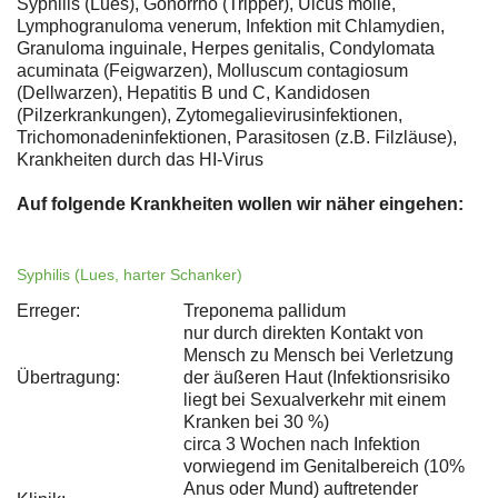
Syphilis (Lues), Gonorrhö (Tripper), Ulcus molle,
Lymphogranuloma venerum, Infektion mit Chlamydien,
Granuloma inguinale, Herpes genitalis, Condylomata
acuminata (Feigwarzen), Molluscum contagiosum
(Dellwarzen), Hepatitis B und C, Kandidosen
(Pilzerkrankungen), Zytomegalievirusinfektionen,
Trichomonadeninfektionen, Parasitosen (z.B. Filzläuse),
Krankheiten durch das HI-Virus
Auf folgende Krankheiten wollen wir näher eingehen:
Syphilis (Lues, harter Schanker)
Erreger:
Treponema pallidum
nur durch direkten Kontakt von
Mensch zu Mensch bei Verletzung
Übertragung:
der äußeren Haut (Infektionsrisiko
liegt bei Sexualverkehr mit einem
Kranken bei 30 %)
circa 3 Wochen nach Infektion
vorwiegend im Genitalbereich (10%
Anus oder Mund) auftretender