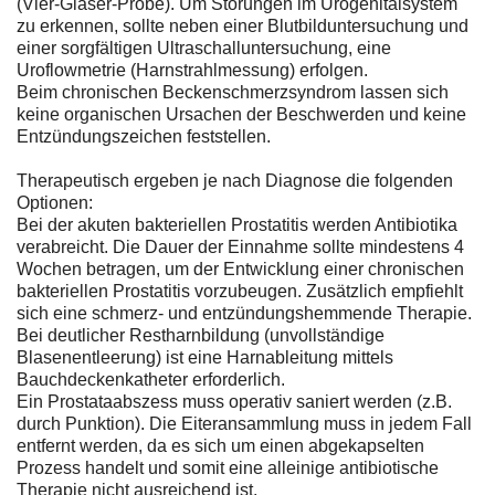
(Vier-Gläser-Probe). Um Störungen im Urogenitalsystem
zu erkennen, sollte neben einer Blutbilduntersuchung und
einer sorgfältigen Ultraschalluntersuchung, eine
Uroflowmetrie (Harnstrahlmessung) erfolgen.
Beim chronischen Beckenschmerzsyndrom lassen sich
keine organischen Ursachen der Beschwerden und keine
Entzündungszeichen feststellen.
Therapeutisch ergeben je nach Diagnose die folgenden
Optionen:
Bei der akuten bakteriellen Prostatitis werden Antibiotika
verabreicht. Die Dauer der Einnahme sollte mindestens 4
Wochen betragen, um der Entwicklung einer chronischen
bakteriellen Prostatitis vorzubeugen. Zusätzlich empfiehlt
sich eine schmerz- und entzündungshemmende Therapie.
Bei deutlicher Restharnbildung (unvollständige
Blasenentleerung) ist eine Harnableitung mittels
Bauchdeckenkatheter erforderlich.
Ein Prostataabszess muss operativ saniert werden (z.B.
durch Punktion). Die Eiteransammlung muss in jedem Fall
entfernt werden, da es sich um einen abgekapselten
Prozess handelt und somit eine alleinige antibiotische
Therapie nicht ausreichend ist.