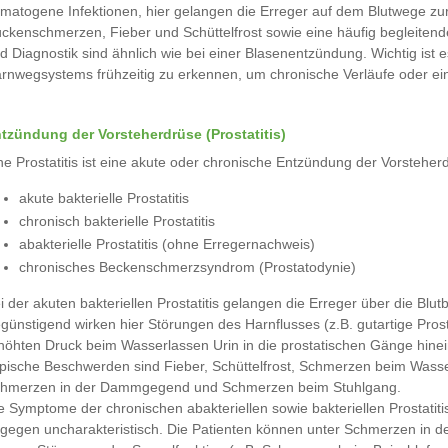
matogene Infektionen, hier gelangen die Erreger auf dem Blutwege zu
ckenschmerzen, Fieber und Schüttelfrost sowie eine häufig begleiten
d Diagnostik sind ähnlich wie bei einer Blasenentzündung. Wichtig is
rnwegsystems frühzeitig zu erkennen, um chronische Verläufe oder ei
tzündung der Vorsteherdrüse (Prostatitis)
ne Prostatitis ist eine akute oder chronische Entzündung der Vorsteh
akute bakterielle Prostatitis
chronisch bakterielle Prostatitis
abakterielle Prostatitis (ohne Erregernachweis)
chronisches Beckenschmerzsyndrom (Prostatodynie)
i der akuten bakteriellen Prostatitis gelangen die Erreger über die Blu
günstigend wirken hier Störungen des Harnflusses (z.B. gutartige Pr
höhten Druck beim Wasserlassen Urin in die prostatischen Gänge hinei
pische Beschwerden sind Fieber, Schüttelfrost, Schmerzen beim Wasser
hmerzen in der Dammgegend und Schmerzen beim Stuhlgang.
e Symptome der chronischen abakteriellen sowie bakteriellen Prostat
gegen uncharakteristisch. Die Patienten können unter Schmerzen in 