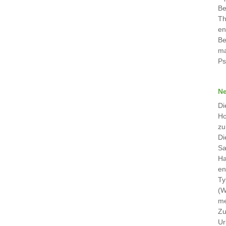
Be
Th
en
Be
ma
Ps
Ne
Di
Ho
zu
Di
Sa
Ha
en
Ty
(W
me
Zu
Ur