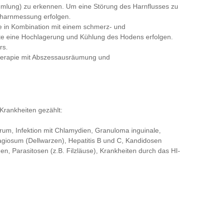
mlung) zu erkennen. Um eine Störung des Harnflusses zu
stharnmessung erfolgen.
ie in Kombination mit einem schmerz- und
te eine Hochlagerung und Kühlung des Hodens erfolgen.
rs.
Therapie mit Abszessausräumung und
Krankheiten gezählt:
rum, Infektion mit Chlamydien, Granuloma inguinale,
giosum (Dellwarzen), Hepatitis B und C, Kandidosen
n, Parasitosen (z.B. Filzläuse), Krankheiten durch das HI-