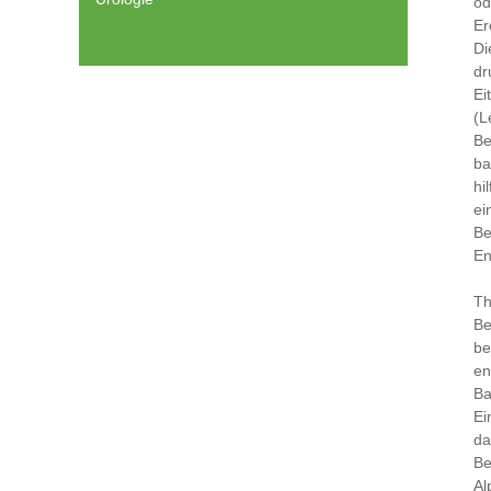
od
Er
Di
dr
Ei
(L
Be
ba
hi
ei
Be
En
Th
Be
be
en
Ba
Ei
da
Be
Al