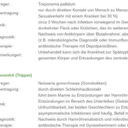
reger:
Treponema pallidum
nur durch direkten Kontakt von Mensch zu Mensch 
ertragung:
Sexualverkehr mit einem Kranken bei 30 %)
circa 3 Wochen nach Infektion vorwiegend im Ge
nik:
dunkelroter Fleck oder Knötchen, das im weiteren
Nachweis von Antikörpern über Blutabnahme, ab
agnostik:
(z.B. mikrobiologische Diagnostik oder Immunflu
erapie:
antibiotische Therapie mit Depotpenicillinen.
Unbehandelt kann sich die Krankheit zur Spätsy
merkungen:
gesamten Körper und Erkrankungen des zentral
norrhö (Tripper)
reger:
Neisseria gonorrhoeae (Gonokokken)
ertragung:
durch direkten Schleimhautkontakt
führt beim Manne zu Entzündungen der Harnröhre
Entzündungen im Bereich des Unterleibes (Gebärmu
nik:
Unfruchtbarkeit, bei beiden Geschlechtern zu E
asymptomatische Infektionen sind häufig, Befall 
agnostik:
Nachweis durch Harnröhrenabstrich und mikrobio
erapie:
antibiotische Therapie mit Gyrasehemmern oder