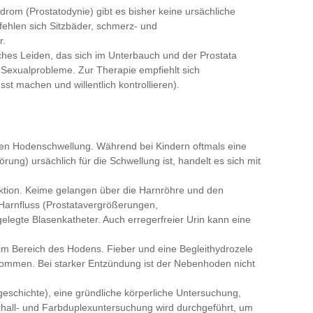
rom (Prostatodynie) gibt es bisher keine ursächliche
fehlen sich Sitzbäder, schmerz- und
r.
ches Leiden, das sich im Unterbauch und der Prostata
nd Sexualprobleme. Zur Therapie empfiehlt sich
t machen und willentlich kontrollieren).
uten Hodenschwellung. Während bei Kindern oftmals eine
ng) ursächlich für die Schwellung ist, handelt es sich mit
ektion. Keime gelangen über die Harnröhre und den
Harnfluss (Prostatavergrößerungen,
legte Blasenkatheter. Auch erregerfreier Urin kann eine
m Bereich des Hodens. Fieber und eine Begleithydrozele
ommen. Bei starker Entzündung ist der Nebenhoden nicht
schichte), eine gründliche körperliche Untersuchung,
chall- und Farbduplexuntersuchung wird durchgeführt, um