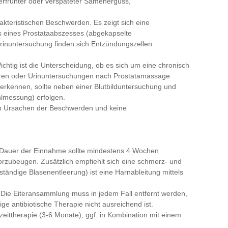
erfrühter oder verspäteter Samenerguss,
arakteristischen Beschwerden. Es zeigt sich eine
 eines Prostataabszesses (abgekapselte
Urinuntersuchung finden sich Entzündungszellen
 Wichtig ist die Unterscheidung, ob es sich um eine chronisch
ulturen oder Urinuntersuchungen nach Prostatamassage
 erkennen, sollte neben einer Blutbilduntersuchung und
hlmessung) erfolgen.
n Ursachen der Beschwerden und keine
Die Dauer der Einnahme sollte mindestens 4 Wochen
vorzubeugen. Zusätzlich empfiehlt sich eine schmerz- und
ändige Blasenentleerung) ist eine Harnableitung mittels
. Die Eiteransammlung muss in jedem Fall entfernt werden,
ge antibiotische Therapie nicht ausreichend ist.
ngzeittherapie (3-6 Monate), ggf. in Kombination mit einem