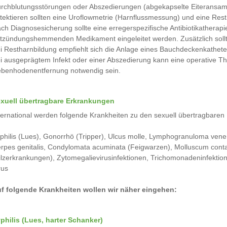
rchblutungsstörungen oder Abszedierungen (abgekapselte Eiteransam
tektieren sollten eine Uroflowmetrie (Harnflussmessung) und eine Re
ch Diagnosesicherung sollte eine erregerspezifische Antibiotikatherap
tzündungshemmenden Medikament eingeleitet werden. Zusätzlich soll
i Restharnbildung empfiehlt sich die Anlage eines Bauchdeckenkathete
i ausgeprägtem Infekt oder einer Abszedierung kann eine operative 
benhodenentfernung notwendig sein.
xuell übertragbare Erkrankungen
ternational werden folgende Krankheiten zu den sexuell übertragbaren 
philis (Lues), Gonorrhö (Tripper), Ulcus molle, Lymphogranuloma vene
rpes genitalis, Condylomata acuminata (Feigwarzen), Molluscum conta
ilzerkrankungen), Zytomegalievirusinfektionen, Trichomonadeninfektione
rus
f folgende Krankheiten wollen wir näher eingehen:
philis (Lues, harter Schanker)