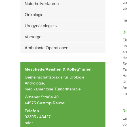
un
Naturheilverfahren
üb
Onkologie
Im
Urogynäkologie ♀
Bl
Vorsorge
Ei
üb
Ambulante Operationen
au
Ha
Sc
Meschede/Aeishen & Kolleg*innen
Zu
Ha
Gemeinschaftspraxis für Urologie
Ur
Andrologie,
An
medikamentöse Tumortherapie
La
Wittener Straße 40
44575 Castrop-Rauxel
Ni
Telefon
02305 / 43427
Ei
oder
vo