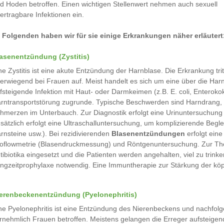
d Hoden betroffen. Einen wichtigen Stellenwert nehmen auch sexuell
ertragbare Infektionen ein.
 Folgenden haben wir für sie einige Erkrankungen näher erläutert
asenentzündung (Zystitis)
ne Zystitis ist eine akute Entzündung der Harnblase. Die Erkrankung trit
erwiegend bei Frauen auf. Meist handelt es sich um eine über die Har
fsteigende Infektion mit Haut- oder Darmkeimen (z.B. E. coli, Enterok
rntransportstörung zugrunde. Typische Beschwerden sind Harndrang, 
hmerzen im Unterbauch. Zur Diagnostik erfolgt eine Urinuntersuchung 
sätzlich erfolgt eine Ultraschalluntersuchung, um komplizierende Beg
rnsteine usw.). Bei rezidivierenden
Blasenentzündungen
erfolgt eine
oflowmetrie (Blasendruckmessung) und Röntgenuntersuchung. Zur Ther
tibiotika eingesetzt und die Patienten werden angehalten, viel zu trinken
ngzeitprophylaxe notwendig. Eine Immuntherapie zur Stärkung der kö
erenbeckenentzündung (Pyelonephritis)
ne Pyelonephritis ist eine Entzündung des Nierenbeckens und nachfol
rnehmlich Frauen betroffen. Meistens gelangen die Erreger aufsteigend