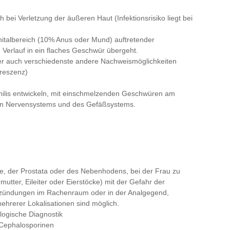
bei Verletzung der äußeren Haut (Infektionsrisiko liegt bei
nitalbereich (10% Anus oder Mund) auftretender
 Verlauf in ein flaches Geschwür übergeht.
er auch verschiedenste andere Nachweismöglichkeiten
oreszenz)
philis entwickeln, mit einschmelzenden Geschwüren am
en Nervensystems und des Gefäßsystems.
, der Prostata oder des Nebenhodens, bei der Frau zu
tter, Eileiter oder Eierstöcke) mit der Gefahr der
ntzündungen im Rachenraum oder in der Analgegend,
mehrerer Lokalisationen sind möglich.
logische Diagnostik
 Cephalosporinen