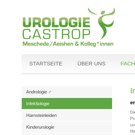
STARTSEITE
ÜBER UNS
FACH
I
Andrologie ♂
en
Infektiologie
Di
Harnsteinleiden
Pr
ur
Kinderurologie
Ha