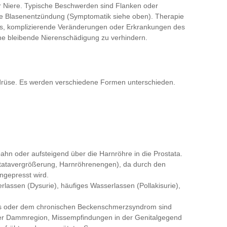
r Niere. Typische Beschwerden sind Flanken oder
de Blasenentzündung (Symptomatik siehe oben). Therapie
t es, komplizierende Veränderungen oder Erkrankungen des
ne bleibende Nierenschädigung zu verhindern.
erdrüse. Es werden verschiedene Formen unterschieden.
tbahn oder aufsteigend über die Harnröhre in die Prostata.
ostatavergrößerung, Harnröhrenengen), da durch den
ngepresst wird.
lassen (Dysurie), häufiges Wasserlassen (Pollakisurie),
itis oder dem chronischen Beckenschmerzsyndrom sind
der Dammregion, Missempfindungen in der Genitalgegend