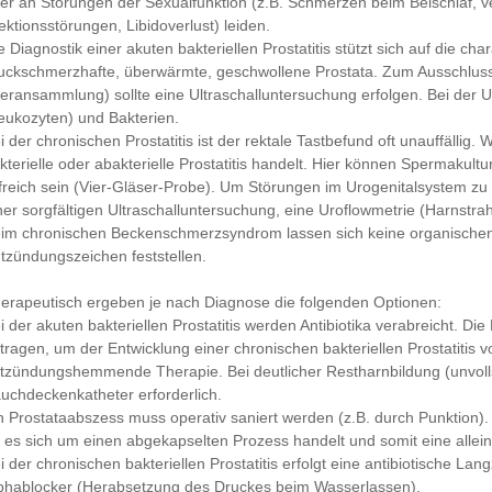
er an Störungen der Sexualfunktion (z.B. Schmerzen beim Beischlaf, v
ektionsstörungen, Libidoverlust) leiden.
e Diagnostik einer akuten bakteriellen Prostatitis stützt sich auf die ch
uckschmerzhafte, überwärmte, geschwollene Prostata. Zum Ausschluss
teransammlung) sollte eine Ultraschalluntersuchung erfolgen. Bei der 
eukozyten) und Bakterien.
i der chronischen Prostatitis ist der rektale Tastbefund oft unauffällig.
kterielle oder abakterielle Prostatitis handelt. Hier können Spermak
lfreich sein (Vier-Gläser-Probe). Um Störungen im Urogenitalsystem zu
ner sorgfältigen Ultraschalluntersuchung, eine Uroflowmetrie (Harnstra
im chronischen Beckenschmerzsyndrom lassen sich keine organische
tzündungszeichen feststellen.
erapeutisch ergeben je nach Diagnose die folgenden Optionen:
i der akuten bakteriellen Prostatitis werden Antibiotika verabreicht. 
tragen, um der Entwicklung einer chronischen bakteriellen Prostatitis 
tzündungshemmende Therapie. Bei deutlicher Restharnbildung (unvollst
uchdeckenkatheter erforderlich.
n Prostataabszess muss operativ saniert werden (z.B. durch Punktion)
 es sich um einen abgekapselten Prozess handelt und somit eine alleini
i der chronischen bakteriellen Prostatitis erfolgt eine antibiotische La
phablocker (Herabsetzung des Druckes beim Wasserlassen).