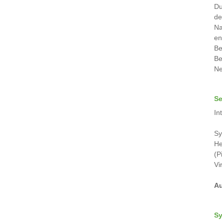
Du
de
Na
en
Be
Be
Ne
Se
In
Sy
He
(P
Vi
Au
Sy