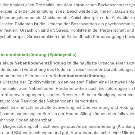
i der abakteriellen Prostatitis und dem chronischen Beckenschmerzsynd
erapie. Ziel der Behandlung ist es, Beschwerden zu lindern. Dazu emp
tzündungshemmende Medikamente, Anticholinergika oder Alphablocke
i vielen Patienten ist die Ursache der Beschwerden ein psychosomatis
nifestiert. Ursächlich sind oft Stress, Konflikte in der Partnerschaft u
ychotherapie, Stressreduktion und Biofeedback (Körpervorgänge bewuss
benhodenentzündung (Epididymitis)
e akute
Nebenhodenentzündung
ist die häufigste Ursache einer ak
dentorsion (Verdrehung des Hoden mit resultierender Durchblutungsstöru
nehmendem Alter meist um
Nebenhodenentzündung
.
e Ursache der Epididymitis ist in den meisten Fällen eine Harnwegsinf
menleiter zum Nebenhoden. Fördernd wirken auch hier Störungen im 
rnröhrenverengungen), starkes Pressen z.B. beim Stuhlgang oder einge
tzündliche Reaktion des Nebenhodens hervorrufen.
pisch ist eine schmerzhafte Schwellung mit Überwärmung und Rötung i
asseransammlung im Bereich der Hodenhüllen) können ebenfalls vork
hr vom Hoden abgrenzbar.
r Diagnostik empfiehlt sich eine genaue Anamneseerhebung (Krankenge
in- und Blutuntersuchungen und ggf. Harnröhrenabstriche. Eine Ultras