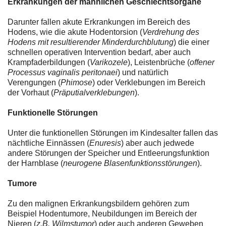
Erkrankungen der männlichen Geschlechtsorgane
Darunter fallen akute Erkrankungen im Bereich des
Hodens, wie die akute Hodentorsion (
Verdrehung des
Hodens mit resultierender Minderdurchblutung
) die einer
schnellen operativen Intervention bedarf, aber auch
Krampfaderbildungen (
Varikozele
), Leistenbrüche (
offener
Processus vaginalis peritonaei
) und natürlich
Verengungen (
Phimose
) oder Verklebungen im Bereich
der Vorhaut (
Präputialverklebungen
).
Funktionelle Störungen
Unter die funktionellen Störungen im Kindesalter fallen das
nächtliche Einnässen (
Enuresis
) aber auch jedwede
andere Störungen der Speicher und Entleerungsfunktion
der Harnblase (
neurogene Blasenfunktionsstörungen
).
Tumore
Zu den malignen Erkrankungsbildern gehören zum
Beispiel Hodentumore, Neubildungen im Bereich der
Nieren (
z.B. Wilmstumor
) oder auch anderen Geweben