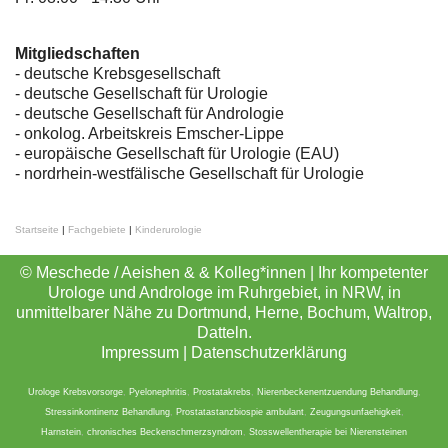
Mitgliedschaften
- deutsche Krebsgesellschaft
-
deutsche Gesellschaft für Urologie
-
deutsche Gesellschaft für Andrologie
-
onkolog. Arbeitskreis Emscher-Lippe
- europäische Gesellschaft für Urologie (EAU)
- nordrhein-westfälische Gesellschaft für Urologie
Startseite
|
Fachgebiete
|
Kinderurologie
© Meschede / Aeishen & & Kolleg*innen | Ihr kompetenter
Urologe und Androloge im Ruhrgebiet, in NRW, in
unmittelbarer Nähe zu Dortmund, Herne, Bochum, Waltrop,
Datteln.
Impressum
|
Datenschutzerklärung
Urologe Krebsvorsorge
,
Pyelonephritis
,
Prostatakrebs
,
Nierenbeckenentzuendung Behandlung
,
Stressinkontinenz Behandlung
,
Prostatastanzbiospie ambulant
,
Zeugungsunfaehigkeit
,
Harnstein
,
chronisches Beckenschmerzsyndrom
,
Stosswellentherapie bei Nierensteinen