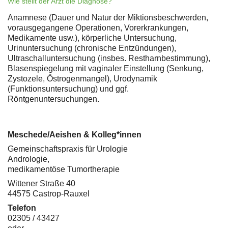
Wie stellt der Arzt die Diagnose?
Anamnese (Dauer und Natur der Miktionsbeschwerden,
vorausgegangene Operationen, Vorerkrankungen,
Medikamente usw.), körperliche Untersuchung,
Urinuntersuchung (chronische Entzündungen),
Ultraschalluntersuchung (insbes. Restharnbestimmung),
Blasenspiegelung mit vaginaler Einstellung (Senkung,
Zystozele, Östrogenmangel), Urodynamik
(Funktionsuntersuchung) und ggf.
Röntgenuntersuchungen.
Meschede/Aeishen & Kolleg*innen
Gemeinschaftspraxis für Urologie
Andrologie,
medikamentöse Tumortherapie
Wittener Straße 40
44575 Castrop-Rauxel
Telefon
02305 / 43427